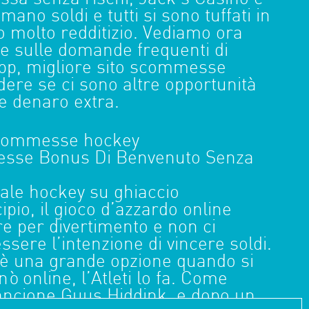
o soldi e tutti si sono tuffati in
 molto redditizio. Vediamo ora
e sulle domande frequenti di
pp, migliore sito scommesse
dere se ci sono altre opportunità
 denaro extra.
 scommesse hockey
sse Bonus Di Benvenuto Senza
le hockey su ghiaccio
cipio, il gioco d’azzardo online
e per divertimento e non ci
sere l’intenzione di vincere soldi.
è una grande opzione quando si
nò online, l’Atleti lo fa. Come
rancione Guus Hiddink, e dopo un