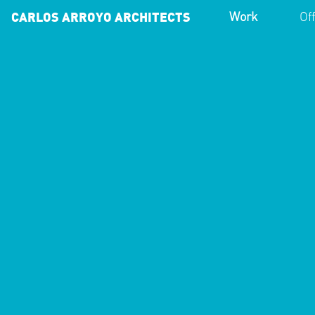
Work
Off
CARLOS ARROYO ARCHITECTS