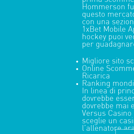
Hommerson fuman
questo mercato
con una sezion
1xBet Mobile A
hockey puoi ve
per guadagnare
Migliore sito
Online Scomme
Ricarica
5/5
1/3
Ranking mondia
In linea di prin
dovrebbe esser
dovrebbe mai es
Versus Casino 
sceglie un casi
l’allenatore a