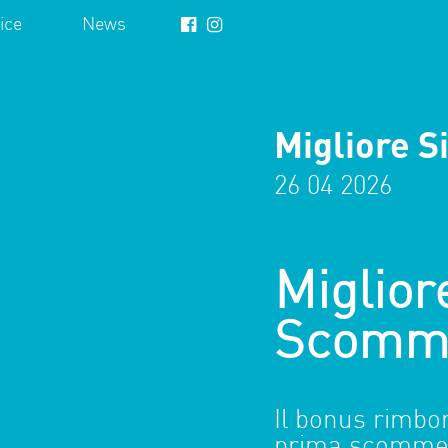
ice
News
Migliore 
26 04 2026
Miglior
Scomme
Il bonus rimbor
prima scommess